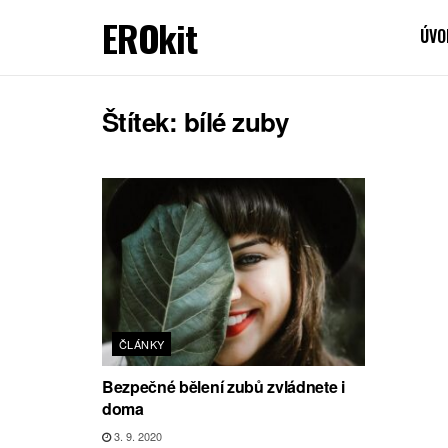
EROkit
ÚVO
Štítek:
bílé zuby
ČLÁNKY
Bezpečné bělení zubů zvládnete i
doma
3. 9. 2020