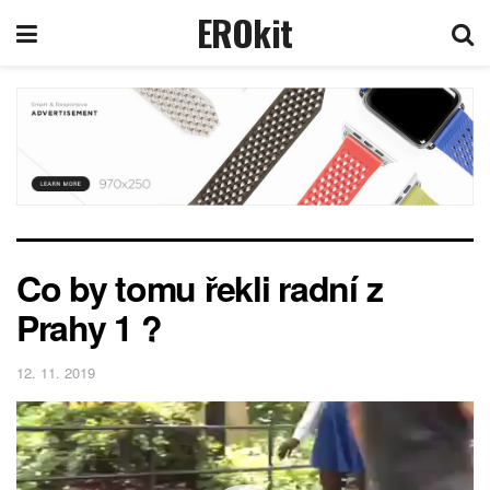
EROkit
Co by tomu řekli radní z
Prahy 1 ?
12. 11. 2019
Video
přehrávač